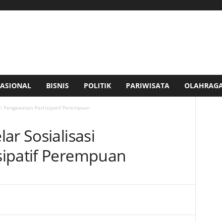
ASIONAL
BISNIS
POLITIK
PARIWISATA
OLAHRAG
si Pengawasan Partisipatif Perempuan
ar Sosialisasi
sipatif Perempuan