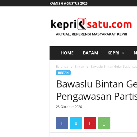
KAMIS 6 AGUSTUS 2026
K
e
p
r
i
s
a
HOME
BATAM
KEPRI
N
t
u
Beranda
Bintan
Bawaslu Bintan Gelar Sosialisa
.
BINTAN
c
Bawaslu Bintan Gel
o
m
Pengawasan Parti
23 Oktober 2020