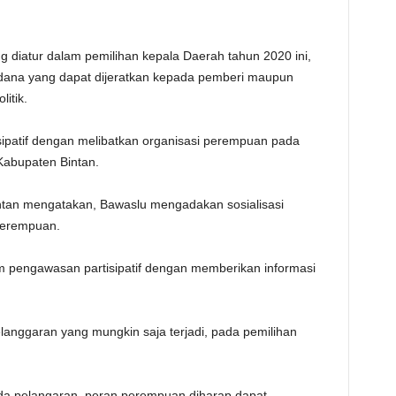
g diatur dalam pemilihan kepala Daerah tahun 2020 ini,
idana yang dapat dijeratkan kepada pemberi maupun
itik.
sipatif dengan melibatkan organisasi perempuan pada
Kabupaten Bintan.
ntan mengatakan, Bawaslu mengadakan sosialisasi
 perempuan.
m pengawasan partisipatif dengan memberikan informasi
elanggaran yang mungkin saja terjadi, pada pemilihan
ada pelangaran, peran perempuan diharap dapat