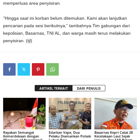
memperluas area penyisiran.
“Hingga saat ini korban belum ditemukan. Kami akan lanjutkan
pencarian pada sesi berikutnya,” tambahnya.Tim gabungan dari
kepolisian, Basarnas, TNI AL, dan warga masih terus melakukan
penyisiran. (tjl)
ARTIKEL TERKAIT
DARI PENULIS
Rayakan Semangat
Edarkan Vape, Dua
Basarnas Kepri Catat 28
Kemerdekaan dengan
Pelaku Diamankan Polsek
Kecelakaan Laut Sejak
“Flavours of Nusantara”
Lubuk Baja
Januari, Pos SAR Batam