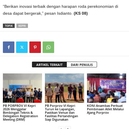
“Berikan inovasi terbaik dengan harapan roda perekonomian di
desa dapat bergerak,” pesan Isdianto.
(KS 08)
TOPIK
KEPRI
ARTIKEL TERKAIT
DARI PENULIS
PB PORPROV VI Kepri
PB Porprov VI Kepri
KONI Anambas Perkuat
2026 Menggelar
Turun ke Lapangan,
Pembinaan Atlet Melalui
Bimbingan Teknis &
Pastikan Venue dan
Ajang Porprov
Delegation Registration
Fasilitas Pertandingan
Meeting (DRM)
Siap Digunakan