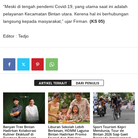
“Meski di tengah pendemi Covid-19, yang utama saat ini adalah
pelayanan Kecamatan Bintan utara. Kerena hal ini berhubungan
langsung kepada masyarakat,” ujar Firman.
(KS 05)
Editor : Tedjo
ARTIKEL TERKAIT
DARI PENULIS
Banyan Tree Bintan
Liburan Sekolah Lebih
Sport Tourism Kepri
Hadirkan Kolaborasi
Berkesan, HOMM Laguna
Mendunia, Tour de
Kuliner Eksklusif di
Bintan Hadirkan Promo
Bintan 2026 Siap Gaet
Treetops Restaurant
Spesial dan Aktivitas
Pesepeda Internasional