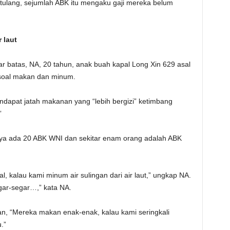
tulang, sejumlah ABK itu mengaku gaji mereka belum
 laut
ar batas, NA, 20 tahun, anak buah kapal Long Xin 629 asal
’ soal makan dan minum.
dapat jatah makanan yang “lebih bergizi” ketimbang
”
nya ada 20 ABK WNI dan sekitar enam orang adalah ABK
l, kalau kami minum air sulingan dari air laut,” ungkap NA.
ar-segar…,” kata NA.
, “Mereka makan enak-enak, kalau kami seringkali
.”