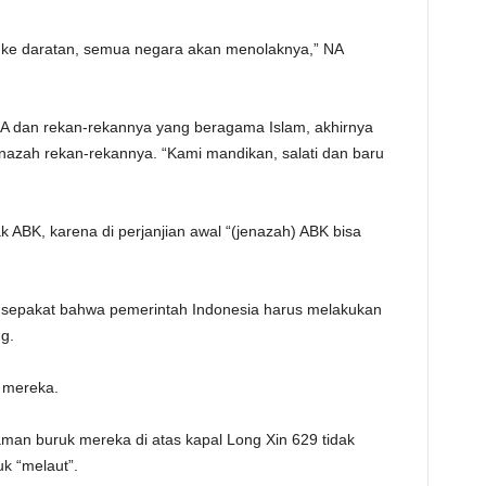
 ke daratan, semua negara akan menolaknya,” NA
 NA dan rekan-rekannya yang beragama Islam, akhirnya
azah rekan-rekannya. “Kami mandikan, salati dan baru
 ABK, karena di perjanjian awal “(jenazah) ABK bisa
epakat bahwa pemerintah Indonesia harus melakukan
g.
r mereka.
an buruk mereka di atas kapal Long Xin 629 tidak
uk “melaut”.