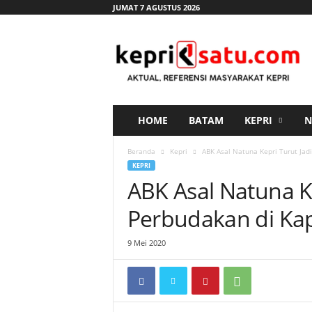
JUMAT 7 AGUSTUS 2026
K
e
p
r
i
s
a
HOME
BATAM
KEPRI
N
t
u
Beranda
Kepri
ABK Asal Natuna Kepri Turut Jad
.
KEPRI
c
ABK Asal Natuna K
o
m
Perbudakan di Kap
9 Mei 2020