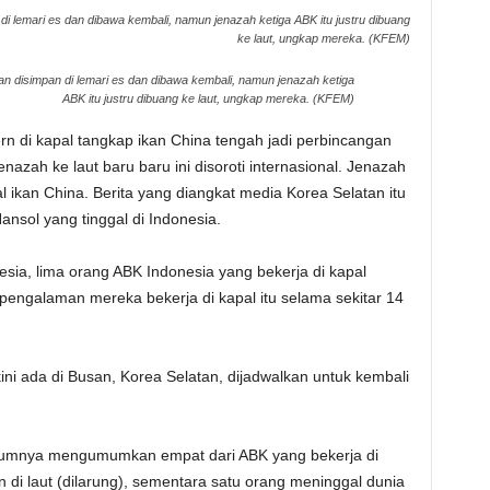
di lemari es dan dibawa kembali, namun jenazah ketiga ABK itu justru dibuang
ke laut, ungkap mereka. (KFEM)
an disimpan di lemari es dan dibawa kembali, namun jenazah ketiga
ABK itu justru dibuang ke laut, ungkap mereka. (KFEM)
 di kapal tangkap ikan China tengah jadi perbincangan
enazah ke laut baru baru ini disoroti internasional. Jenazah
l ikan China. Berita yang diangkat media Korea Selatan itu
ansol yang tinggal di Indonesia.
sia, lima orang ABK Indonesia yang bekerja di kapal
pengalaman mereka bekerja di kapal itu selama sekitar 14
ni ada di Busan, Korea Selatan, dijadwalkan untuk kembali
elumnya mengumumkan empat dari ABK yang bekerja di
n di laut (dilarung), sementara satu orang meninggal dunia