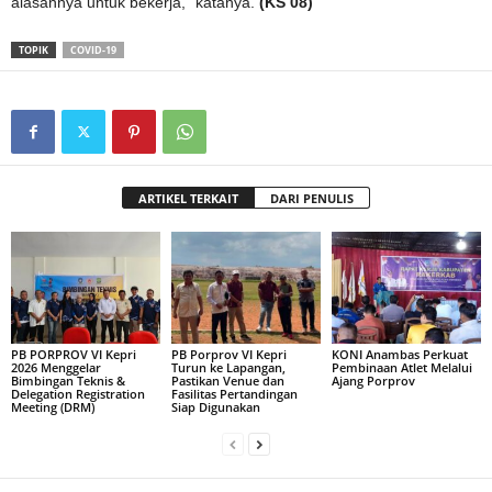
alasannya untuk bekerja,” katanya.
(KS 08)
TOPIK
COVID-19
ARTIKEL TERKAIT
DARI PENULIS
PB PORPROV VI Kepri
PB Porprov VI Kepri
KONI Anambas Perkuat
2026 Menggelar
Turun ke Lapangan,
Pembinaan Atlet Melalui
Bimbingan Teknis &
Pastikan Venue dan
Ajang Porprov
Delegation Registration
Fasilitas Pertandingan
Meeting (DRM)
Siap Digunakan