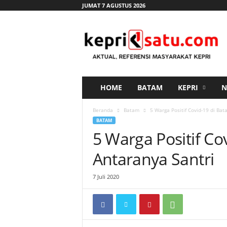
JUMAT 7 AGUSTUS 2026
K
e
p
r
i
s
a
HOME
BATAM
KEPRI
N
t
u
Beranda
Batam
5 Warga Positif Covid-19 di Bat
.
BATAM
c
5 Warga Positif Co
o
m
Antaranya Santri
7 Juli 2020