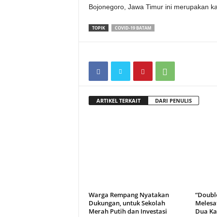
Bojonegoro, Jawa Timur ini merupakan k
TOPIK
COVID-19 BATAM
ARTIKEL TERKAIT
DARI PENULIS
Warga Rempang Nyatakan
“Doubl
Dukungan, untuk Sekolah
Melesa
Merah Putih dan Investasi
Dua Kal