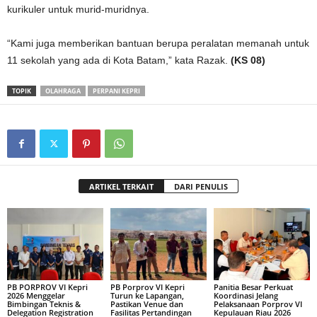
kurikuler untuk murid-muridnya.
“Kami juga memberikan bantuan berupa peralatan memanah untuk
11 sekolah yang ada di Kota Batam,” kata Razak.
(KS 08)
TOPIK
OLAHRAGA
PERPANI KEPRI
ARTIKEL TERKAIT
DARI PENULIS
PB PORPROV VI Kepri
PB Porprov VI Kepri
Panitia Besar Perkuat
2026 Menggelar
Turun ke Lapangan,
Koordinasi Jelang
Bimbingan Teknis &
Pastikan Venue dan
Pelaksanaan Porprov VI
Delegation Registration
Fasilitas Pertandingan
Kepulauan Riau 2026