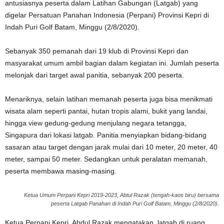
antusiasnya peserta dalam Latihan Gabungan (Latgab) yang
digelar Persatuan Panahan Indonesia (Perpani) Provinsi Kepri di
Indah Puri Golf Batam, Minggu (2/8/2020).
Sebanyak 350 pemanah dari 19 klub di Provinsi Kepri dan
masyarakat umum ambil bagian dalam kegiatan ini. Jumlah peserta
melonjak dari target awal panitia, sebanyak 200 peserta.
Menariknya, selain latihan memanah peserta juga bisa menikmati
wisata alam seperti pantai, hutan tropis alami, bukit yang landai,
hingga view gedung-gedung menjulang negara tetangga,
Singapura dari lokasi latgab. Panitia menyiapkan bidang-bidang
sasaran atau target dengan jarak mulai dari 10 meter, 20 meter, 40
meter, sampai 50 meter. Sedangkan untuk peralatan memanah,
peserta membawa masing-masing.
Ketua Umum Perpani Kepri 2019-2023, Abtul Razak (tengah-kaos biru) bersama
peserta Latgab Panahan di Indah Puri Golf Batam, Minggu (2/8/2020).
Ketua Perpani Kepri, Abdul Razak mengatakan, latgab di ruang