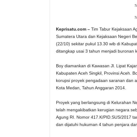
T
T
Keprisatu.com –
Tim Tabur Kejaksaan Ag
Sumatera Utara dan Kejaksaan Negeri B
(22/10) sekitar pukul 13.30 wib di Kabupat
ditangkap usai 3 tahun menjadi buronan 
Boy diamankan di Kawasan Jl. Lipat Kaj
Kabupaten Aceh Singkil, Provinsi Aceh. B
korupsi proyek pengadaan saranan dan a
Kota Medan, Tahun Anggaran 2014.
Proyek yang berlangsung di Kelurahan N
telah mengakibatkan kerugian negara s
Agung RI. Nomor 417.K/PID.SUS/2017 tan
dan dijatuhi hukuman 4 tahun penjara da