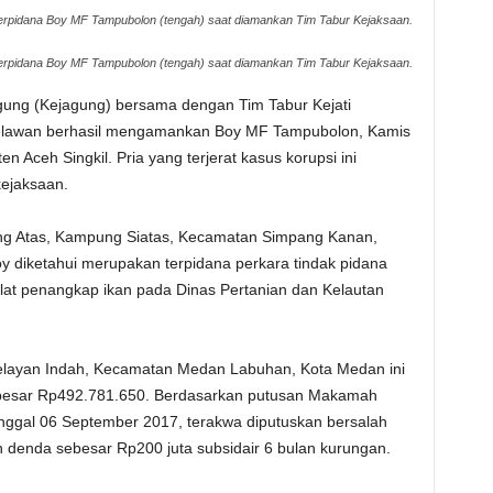
erpidana Boy MF Tampubolon (tengah) saat diamankan Tim Tabur Kejaksaan.
erpidana Boy MF Tampubolon (tengah) saat diamankan Tim Tabur Kejaksaan.
ung (Kejagung) bersama dengan Tim Tabur Kejati
elawan berhasil mengamankan Boy MF Tampubolon, Kamis
en Aceh Singkil. Pria yang terjerat kasus korupsi ini
kejaksaan.
ang Atas, Kampung Siatas, Kecamatan Simpang Kanan,
oy diketahui merupakan terpidana perkara tindak pidana
lat penangkap ikan pada Dinas Pertanian dan Kelautan
elayan Indah, Kecamatan Medan Labuhan, Kota Medan ini
ebesar Rp492.781.650. Berdasarkan putusan Makamah
ggal 06 September 2017, terakwa diputuskan bersalah
n denda sebesar Rp200 juta subsidair 6 bulan kurungan.