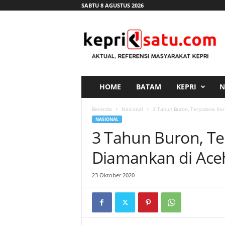
SABTU 8 AGUSTUS 2026
K
e
p
r
i
s
a
HOME
BATAM
KEPRI
N
t
u
Beranda
Nasional
3 Tahun Buron, Terpidana Kor
.
NASIONAL
c
3 Tahun Buron, Te
o
m
Diamankan di Aceh
23 Oktober 2020