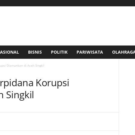
ASIONAL
BISNIS
POLITIK
PARIWISATA
OLAHRAG
upsi Diamankan di Aceh Singkil
rpidana Korupsi
 Singkil