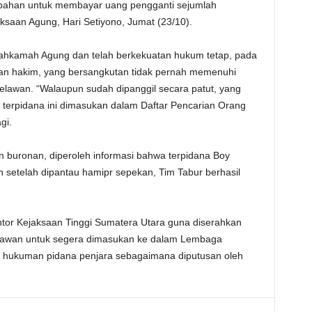
ambahan untuk membayar uang pengganti sejumlah
saan Agung, Hari Setiyono, Jumat (23/10).
 Mahkamah Agung dan telah berkekuatan hukum tetap, pada
san hakim, yang bersangkutan tidak pernah memenuhi
elawan. “Walaupun sudah dipanggil secara patut, yang
u, terpidana ini dimasukan dalam Daftar Pencarian Orang
gi.
n buronan, diperoleh informasi bahwa terpidana Boy
an setelah dipantau hamipr sepekan, Tim Tabur berhasil
ntor Kejaksaan Tinggi Sumatera Utara guna diserahkan
lawan untuk segera dimasukan ke dalam Lembaga
 hukuman pidana penjara sebagaimana diputusan oleh