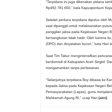
“Terpidana ini juga dikenakan pidana t
Rp492.781.650,” kata Kapuspenkum Kejak
Setelah perkara terpidana diputus oleh
saat dipanggil untuk melaksanakan putu
panggilan jaksa pada Kejaksaan Negeri B
bersangkutan tidak hadir. Oleh karena it
(DPO) dan dinyatakan buron,” kata Hari la
Saat Tim Tabur mengintensifkan pencaria
berdomisili di Kabupaten Aceh Singkil. D
mengamankan tanpa perlawanan.
“Selanjutnya terpidana Boy dibawa ke Ka
kepada Jaksa pada Kejaksaan Negeri Be
Pemasyarakatan (Lapas), guna menjalani
Mahkamah Agung RI,” ucap Hari.
(aini)