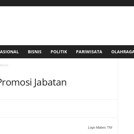
ASIONAL
BISNIS
POLITIK
PARIWISATA
OLAHRAG
abatan
 Promosi Jabatan
Logo Mabes TNI