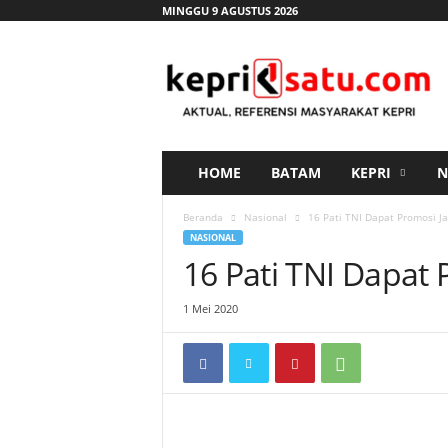
MINGGU 9 AGUSTUS 2026
K
e
p
r
i
s
a
HOME
BATAM
KEPRI
N
t
u
Beranda
Nasional
16 Pati TNI Dapat Promosi J
.
NASIONAL
c
16 Pati TNI Dapat
o
m
1 Mei 2020