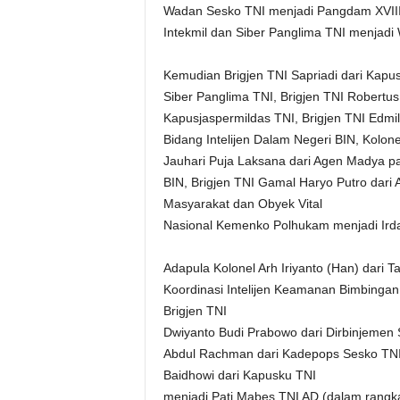
Wadan Sesko TNI menjadi Pangdam XVIII/K
Intekmil dan Siber Panglima TNI menjadi
Kemudian Brigjen TNI Sapriadi dari Kapusj
Siber Panglima TNI, Brigjen TNI Robert
Kapusjaspermildas TNI, Brigjen TNI Edmi
Bidang Intelijen Dalam Negeri BIN, Kolone
Jauhari Puja Laksana dari Agen Madya 
BIN, Brigjen TNI Gamal Haryo Putro dari
Masyarakat dan Obyek Vital
Nasional Kemenko Polhukam menjadi Irdam
Adapula Kolonel Arh Iriyanto (Han) dari 
Koordinasi Intelijen Keamanan Bimbinga
Brigjen TNI
Dwiyanto Budi Prabowo dari Dirbinjemen 
Abdul Rachman dari Kadepops Sesko TNI 
Baidhowi dari Kapusku TNI
menjadi Pati Mabes TNI AD (dalam rangka