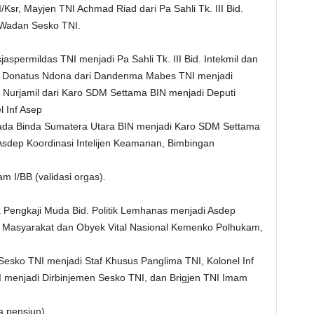
sr, Mayjen TNI Achmad Riad dari Pa Sahli Tk. III Bid.
 Wadan Sesko TNI.
aspermildas TNI menjadi Pa Sahli Tk. III Bid. Intekmil dan
us Donatus Ndona dari Dandenma Mabes TNI menjadi
l Nurjamil dari Karo SDM Settama BIN menjadi Deputi
l Inf Asep
pada Binda Sumatera Utara BIN menjadi Karo SDM Settama
 Asdep Koordinasi Intelijen Keamanan, Bimbingan
 I/BB (validasi orgas).
Ta Pengkaji Muda Bid. Politik Lemhanas menjadi Asdep
n Masyarakat dan Obyek Vital Nasional Kemenko Polhukam,
Sesko TNI menjadi Staf Khusus Panglima TNI, Kolonel Inf
menjadi Dirbinjemen Sesko TNI, dan Brigjen TNI Imam
 pensiun).