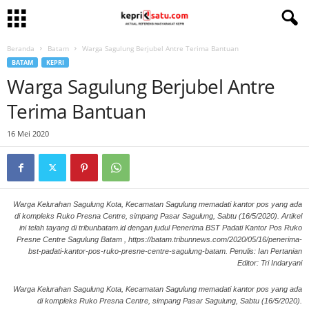
Beranda
Batam
Warga Sagulung Berjubel Antre Terima Bantuan
BATAM
KEPRI
Warga Sagulung Berjubel Antre
Terima Bantuan
16 Mei 2020
Warga Kelurahan Sagulung Kota, Kecamatan Sagulung memadati kantor pos yang ada
di kompleks Ruko Presna Centre, simpang Pasar Sagulung, Sabtu (16/5/2020). Artikel
ini telah tayang di tribunbatam.id dengan judul Penerima BST Padati Kantor Pos Ruko
Presne Centre Sagulung Batam , https://batam.tribunnews.com/2020/05/16/penerima-
bst-padati-kantor-pos-ruko-presne-centre-sagulung-batam. Penulis: Ian Pertanian
Editor: Tri Indaryani
Warga Kelurahan Sagulung Kota, Kecamatan Sagulung memadati kantor pos yang ada
di kompleks Ruko Presna Centre, simpang Pasar Sagulung, Sabtu (16/5/2020).