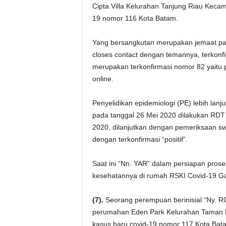
Cipta Villa Kelurahan Tanjung Riau Kec
19 nomor 116 Kota Batam.
Yang bersangkutan merupakan jemaat pad
closes contact dengan temannya, terkonf
merupakan terkonfirmasi nomor 82 yaitu
online.
Penyelidikan epidemiologi (PE) lebih lan
pada tanggal 26 Mei 2020 dilakukan RDT y
2020, dilanjutkan dengan pemeriksaan sw
dengan terkonfirmasi “positif”.
Saat ini “Nn. YAR” dalam persiapan prose
kesehatannya di rumah RSKI Covid-19 Ga
(7).
Seorang perempuan berinisial “Ny. RG
perumahan Eden Park Kelurahan Taman 
kasus baru covid-19 nomor 117 Kota Bat