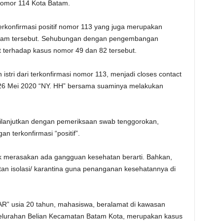
nomor 114 Kota Batam.
erkonfirmasi positif nomor 113 yang juga merupakan
Batam tersebut. Sehubungan dengan pengembangan
ut terhadap kasus nomor 49 dan 82 tersebut.
tri dari terkonfirmasi nomor 113, menjadi closes contact
l 26 Mei 2020 “NY. HH” bersama suaminya melakukan
dilanjutkan dengan pemeriksaan swab tenggorokan,
n terkonfirmasi “positif”.
idak merasakan ada gangguan kesehatan berarti. Bahkan,
an isolasi/ karantina guna penanganan kesehatannya di
AR” usia 20 tahun, mahasiswa, beralamat di kawasan
lurahan Belian Kecamatan Batam Kota, merupakan kasus