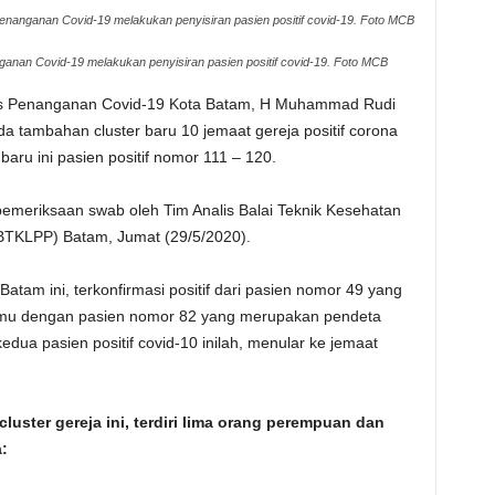
nanganan Covid-19 melakukan penyisiran pasien positif covid-19. Foto MCB
nan Covid-19 melakukan penyisiran pasien positif covid-19. Foto MCB
s Penanganan Covid-19 Kota Batam, H Muhammad Rudi
a tambahan cluster baru 10 jemaat gereja positif corona
aru ini pasien positif nomor 111 – 120.
il pemeriksaan swab oleh Tim Analis Balai Teknik Kesehatan
BTKLPP) Batam, Jumat (29/5/2020).
Batam ini, terkonfirmasi positif dari pasien nomor 49 yang
temu dengan pasien nomor 82 yang merupakan pendeta
dua pasien positif covid-10 inilah, menular ke jemaat
uster gereja ini, terdiri lima orang perempuan dan
: