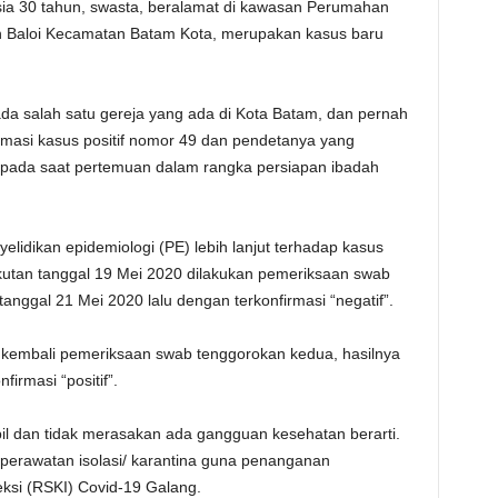
 usia 30 tahun, swasta, beralamat di kawasan Perumahan
 Baloi Kecamatan Batam Kota, merupakan kasus baru
a salah satu gereja yang ada di Kota Batam, dan pernah
rmasi kasus positif nomor 49 dan pendetanya yang
u pada saat pertemuan dalam rangka persiapan ibadah
dikan epidemiologi (PE) lebih lanjut terhadap kasus
kutan tanggal 19 Mei 2020 dilakukan pemeriksaan swab
anggal 21 Mei 2020 lalu dengan terkonfirmasi “negatif”.
 kembali pemeriksaan swab tenggorokan kedua, hasilnya
irmasi “positif”.
bil dan tidak merasakan ada gangguan kesehatan berarti.
perawatan isolasi/ karantina guna penanganan
ksi (RSKI) Covid-19 Galang.