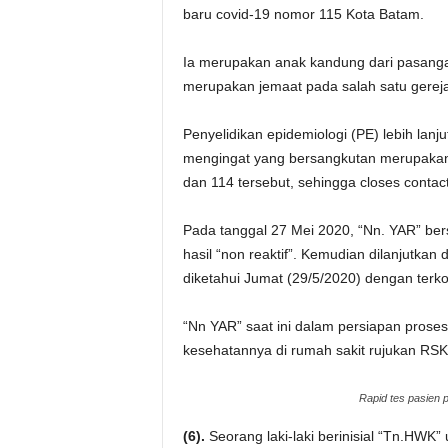
baru covid-19 nomor 115 Kota Batam.
Ia merupakan anak kandung dari pasangan
merupakan jemaat pada salah satu gereja
Penyelidikan epidemiologi (PE) lebih lan
mengingat yang bersangkutan merupakan
dan 114 tersebut, sehingga closes contact
Pada tanggal 27 Mei 2020, “Nn. YAR” b
hasil “non reaktif”. Kemudian dilanjutka
diketahui Jumat (29/5/2020) dengan terkonf
“Nn YAR” saat ini dalam persiapan prose
kesehatannya di rumah sakit rujukan RSK
Rapid tes pasien 
(6).
Seorang laki-laki berinisial “Tn.HWK