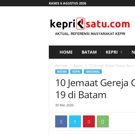
KAMIS 6 AGUSTUS 2026
K
e
p
r
i
s
a
HOME
BATAM
KEPRI
N
t
u
Beranda
Batam
10 Jemaat Gereja Cluster Baru P
.
BATAM
KEPRI
NASIONAL
c
10 Jemaat Gereja C
o
m
19 di Batam
30 Mei 2020