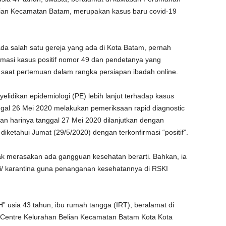
ian Kecamatan Batam, merupakan kasus baru covid-19
a salah satu gereja yang ada di Kota Batam, pernah
rmasi kasus positif nomor 49 dan pendetanya yang
saat pertemuan dalam rangka persiapan ibadah online.
dikan epidemiologi (PE) lebih lanjut terhadap kasus
gal 26 Mei 2020 melakukan pemeriksaan rapid diagnostic
okan harinya tanggal 27 Mei 2020 dilanjutkan dengan
iketahui Jumat (29/5/2020) dengan terkonfirmasi “positif”.
idak merasakan ada gangguan kesehatan berarti. Bahkan, ia
i/ karantina guna penanganan kesehatannya di RSKI
” usia 43 tahun, ibu rumah tangga (IRT), beralamat di
entre Kelurahan Belian Kecamatan Batam Kota Kota