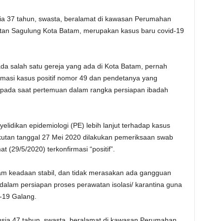
usia 37 tahun, swasta, beralamat di kawasan Perumahan
tan Sagulung Kota Batam, merupakan kasus baru covid-19
a salah satu gereja yang ada di Kota Batam, pernah
rmasi kasus positif nomor 49 dan pendetanya yang
u pada saat pertemuan dalam rangka persiapan ibadah
dikan epidemiologi (PE) lebih lanjut terhadap kasus
kutan tanggal 27 Mei 2020 dilakukan pemeriksaan swab
 (29/5/2020) terkonfirmasi “positif”.
lam keadaan stabil, dan tidak merasakan ada gangguan
dalam persiapan proses perawatan isolasi/ karantina guna
-19 Galang.
” usia 47 tahun, swasta, beralamat di kawasan Perumahan