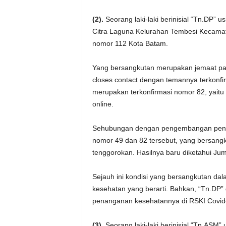
(2).
Seorang laki-laki berinisial “Tn.DP” 
Citra Laguna Kelurahan Tembesi Kecama
nomor 112 Kota Batam.
Yang bersangkutan merupakan jemaat pad
closes contact dengan temannya terkonfi
merupakan terkonfirmasi nomor 82, yait
online.
Sehubungan dengan pengembangan penyeli
nomor 49 dan 82 tersebut, yang bersang
tenggorokan. Hasilnya baru diketahui Jumat
Sejauh ini kondisi yang bersangkutan da
kesehatan yang berarti. Bahkan, “Tn.DP” 
penanganan kesehatannya di RSKI Covid
(3).
Seorang laki-laki berinisial “Tn.ASM